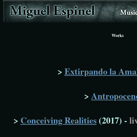
Works
>
Extirpando la Am
>
Antropocen
>
Conceiving Realities
(2017) -
l